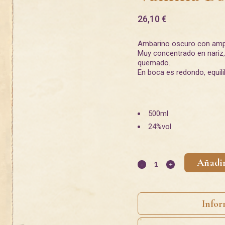
26,10
€
Ambarino oscuro con ampl
Muy concentrado en nariz,
quemado.
En boca es redondo, equili
500ml
24%vol
Añadir
Infor