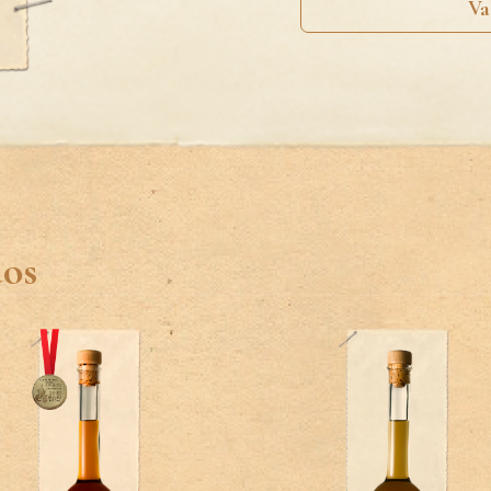
Va
dos