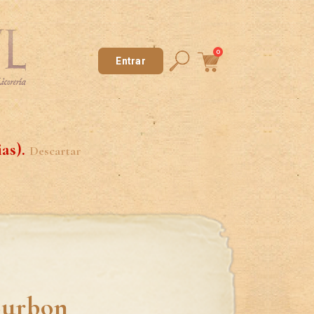
0
Entrar
ias).
Descartar
ourbon