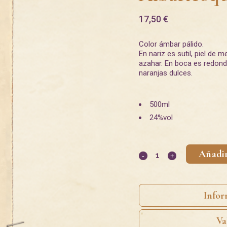
17,50
€
Color ámbar pálido.
En nariz es sutil, piel de
azahar. En boca es redondo
naranjas dulces.
500ml
24%vol
Añadir
Infor
Va