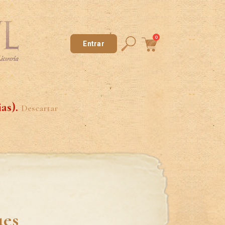
0
Entrar
ias).
Descartar
ues