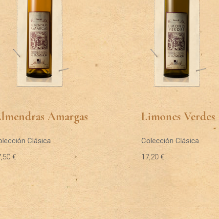
lmendras Amargas
Limones Verdes
olección Clásica
Colección Clásica
7,50
€
17,20
€